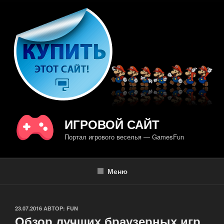
Перейти
к
содержимому
ИГРОВОЙ САЙТ
Портал игрового веселья — GamesFun
Меню
ОПУБЛИКОВАНО
23.07.2016
АВТОР:
FUN
Обзор лучших браузерных игр