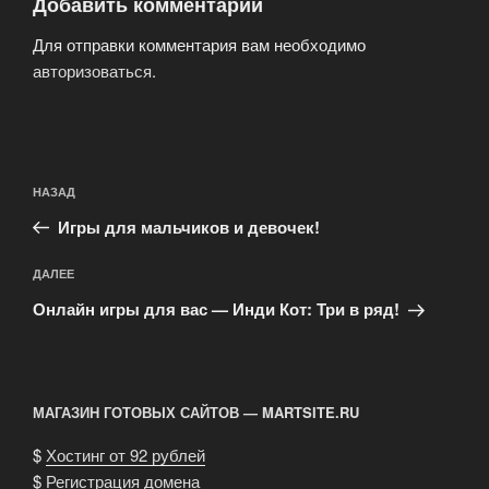
Добавить комментарий
Для отправки комментария вам необходимо
авторизоваться
.
Навигация
Предыдущая
НАЗАД
по
запись:
записям
Игры для мальчиков и девочек!
Следующая
ДАЛЕЕ
запись
Онлайн игры для вас — Инди Кот: Три в ряд!
МАГАЗИН ГОТОВЫХ САЙТОВ — MARTSITE.RU
$
Хостинг от 92 рублей
$
Регистрация домена