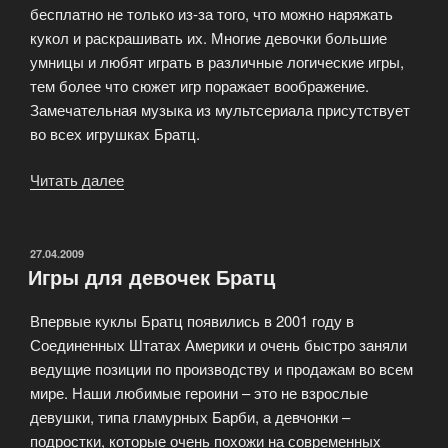
бесплатно не только из-за того, что можно наряжать
кукол и раскрашивать их. Многие девочки большие
умницы и любят играть в различные логические игры,
тем более что сюжет игр поражает воображение.
Замечательная музыка из мультсериала присутствует
во всех игрушках Братц.
Читать далее
«Бесплатные
онлайн
игры
для
ОПУБЛИКОВАНО
27.04.2009
Игры для девочек Братц
девочек»
Впервые куклы Братц появились в 2001 году в
Соединенных Штатах Америки и очень быстро заняли
ведущие позиции по производству и продажам во всем
мире. Наши любимые героини – это не взрослые
девушки, типа гламурных Барби, а девчонки –
подростки, которые очень похожи на современных