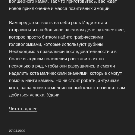
волшебного камня. Так что приготовьтесь, вас ждет
новое приключение и масса позитивных эмоций.
Вам предстоит взять на себя роль Инди кота и
отправиться в небольшое на самом деле путешествие,
которое просто битком набито графическими
головоломками, которые используют рубины.
Необходимо в правильной последовательности и в
более выгодном положении расставить их по
несколько в ряд, чтобы они разрушились и смогли
наделить кота магическими знаниями, которые смогут
помочь найти камень. Но не стоит робеть, энтузиазм
кота, ваша логика и молниеносный хлыст позволят вам
добиться успеха. Удачи!
Читать далее
«Онлайн
игры
для
вас
ОПУБЛИКОВАНО
27.04.2009