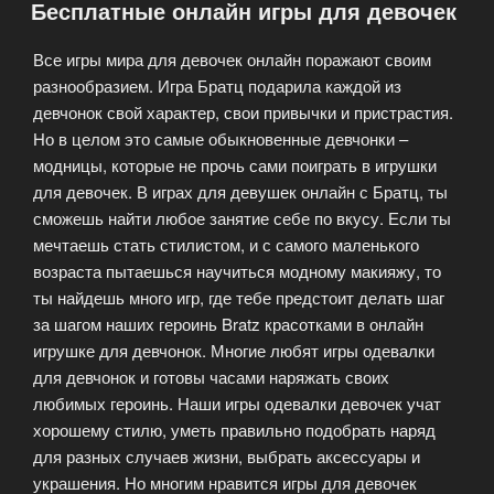
Бесплатные онлайн игры для девочек
—
Инди
Все игры мира для девочек онлайн поражают своим
Кот:
разнообразием. Игра Братц подарила каждой из
Три
девчонок свой характер, свои привычки и пристрастия.
в
Но в целом это самые обыкновенные девчонки –
ряд!»
модницы, которые не прочь сами поиграть в игрушки
для девочек. В играх для девушек онлайн с Братц, ты
сможешь найти любое занятие себе по вкусу. Если ты
мечтаешь стать стилистом, и с самого маленького
возраста пытаешься научиться модному макияжу, то
ты найдешь много игр, где тебе предстоит делать шаг
за шагом наших героинь Bratz красотками в онлайн
игрушке для девчонок. Многие любят игры одевалки
для девчонок и готовы часами наряжать своих
любимых героинь. Наши игры одевалки девочек учат
хорошему стилю, уметь правильно подобрать наряд
для разных случаев жизни, выбрать аксессуары и
украшения. Но многим нравится игры для девочек