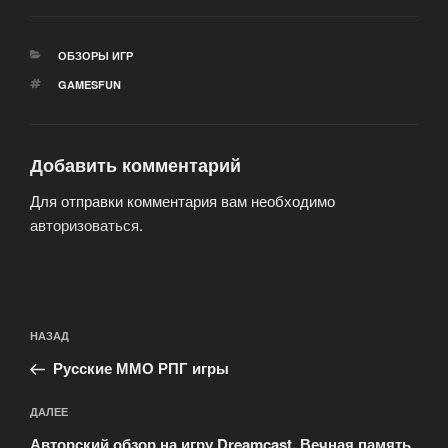
РУБРИКИ
ОБЗОРЫ ИГР
МЕТКИ
GAMESFUN
Добавить комментарий
Для отправки комментария вам необходимо
авторизоваться
.
Навигация
Предыдущая
НАЗАД
по
запись:
записям
Русские ММО РПГ игры
Следующая
ДАЛЕЕ
запись
Авторский обзор на игру Dreamcast. Вечная память