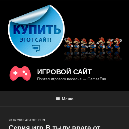
Перейти
к
содержимому
ИГРОВОЙ САЙТ
Портал игрового веселья — GamesFun
Меню
ОПУБЛИКОВАНО
23.07.2015
АВТОР:
FUN
Серия игр В тылу врага от