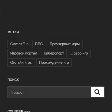
.
МЕТКИ
GamesFun
RPG
Браузерные игры
Игровой портал
Киберспорт
Обзор игр
Онлайн игры
Прохождение игр
ПОИСК
Искать:
Поиск
COUNTER +++