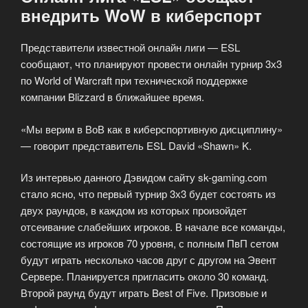
внедрить WoW в киберспорт
Представители известной онлайн лиги — ESL
сообщают, что планируют провести онлайн турнир 3х3
по World of Warcraft при технической поддержке
компании Blizzard в ближайшее время.
«Мы верим в ВоВ как в киберспортивную дисциплину»
— говорит представитель ESL David «Shawn» K.
Из интервью данного Дэвидом сайту sk-gaming.com
стало ясно, что первый турнир 3х3 будет состоять из
двух раундов, в каждом из которых произойдет
отсеивание слабейших игроков. В начале все команды,
состоящие из игроков 70 уровня, с полным ПвП сетом
будут играть несколько часов друг с другом на Эвент
Сервере. Планируется пригласить около 30 команд.
Второй раунд будут играть Best of Five.
Призовые и